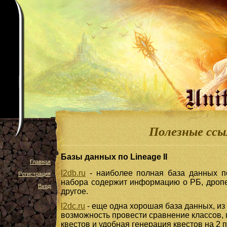
Полезные ссы
Базы данных по Lineage II
Главная
l2db.ru
- наиболее полная база данных по
Регистрация
набора содержит информацию о РБ, дропе 
Вход
другое.
l2dc.ru
- еще одна хорошая база данных, из 
возможность провести сравнение классов,
квестов и удобная генерация квестов на 2 