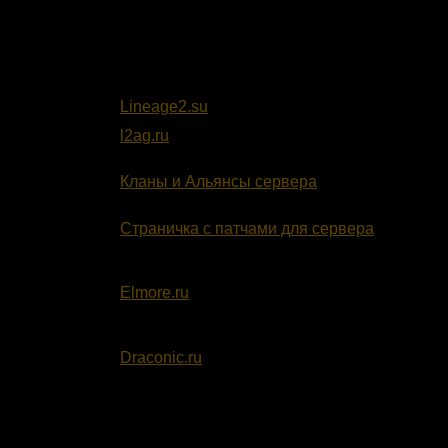
новые сеты из последних хроник. Напомина
некоторые лайт и тяж сеты на орках-мис
персонажах по другому.
Сервер Linegae2.su
Lineage2.su
- сайт сервера.
l2ag.ru
- база знаний сервера, пополняется
игроками.
Кланы и Альянсы сервера
- страница с фор
алли сервера elena.lineage2.su (давно не о
Страничка с патчами для сервера
от Origin
Сервер Elmore.ru
Elmore.ru
- сайт сервера.
Сервер Draconic.ru
Draconic.ru
- сайт сервера.