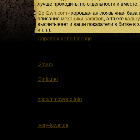
лучше проходить: по отдельности и вместе.
l2p.l2wh.com
- хорошая англоязычная база п
описание
механики баффов
, а также
кальк
высчитывает и ваши показатели в битве в з
и т.п.).
Справочник по Lineage
- содержит большое 
РБ, квесты, эвенты,
классификация кат и некрополей по уровн
некоторым эпикам.
l2aw.ru
- довольно полная база по игре, ра
бесплатного сервера. Из преимуществ - оп
l2info.net
- русскоязычная база знаний, из "
описании некоторых квестов, из "+" присут
новостей по развитию Lineage II с официал
http://mmoworld.info
- еще одна развивающа
игре.
Сайты-примерочные по Lineage II
ivory-tower.de
- здесь можно посмотреть, ка
все сеты с D по
S на различных рассах. Кроме сетов из 