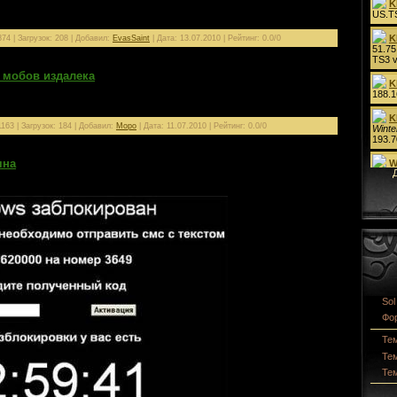
ыбрать параметры прорисовки персонажей, дальности отображеня
рвера. Возможности ограничены знанием и фантазией.
74 | Загрузок: 208 | Добавил:
EvasSaint
| Дата:
13.07.2010
| Рейтинг: 0.0/0
 мобов издалека
163 | Загрузок: 184 | Добавил:
Mopo
| Дата:
11.07.2010
| Рейтинг: 0.0/0
яна
нужная и полностью рабочая)
Sol
Фор
Те
Те
Те