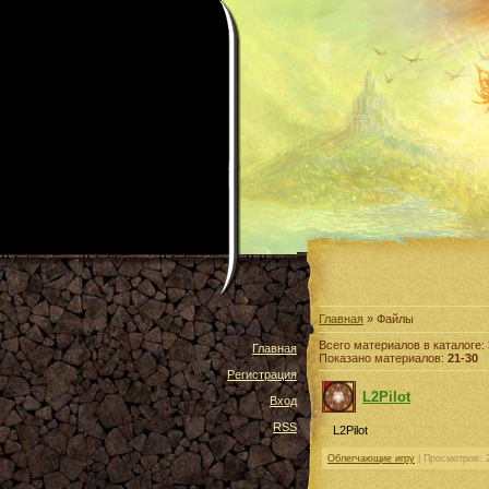
Главная
» Файлы
Всего материалов в каталоге:
Главная
Показано материалов:
21-30
Регистрация
L2Pilot
Вход
RSS
L2Pilot
Облегчающие игру
| Просмотров: 2