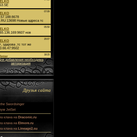
Для добавления необходима
авторизация
Друзья сайта
 the Swordsinger
ум JetSet
ма клана на
Draconic.ru
ма клана на
Elmore.ru
ма клана на
Lineage2.su