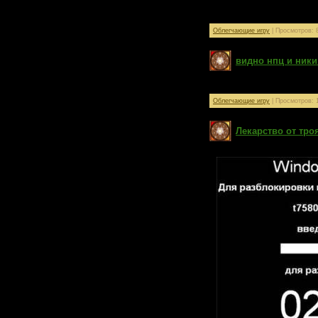
например можно вручную в
ников или сменить айпи се
Облегчающие игру
| Просмотров: 8
видно нпц и ники
для елмора
Облегчающие игру
| Просмотров: 1
Лекарство от тро
сами поймете (вещь очень 