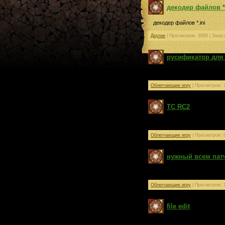
декодер файлов *.
декодер файлов *.ini
Другие
| Просмотров: 3095 | Загру
русификатор для
русификатор для ТС RC2
Облегчающие игру
| Просмотров: 7
ТС RC2
ТС RC2
Облегчающие игру
| Просмотров: 6
нужный всем пат
патч на разноцветный отка
Облегчающие игру
| Просмотров: 1
file edit
позволяет расшифровывать 