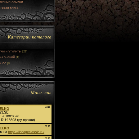
лезные ссылки
тевая книга
Категории каталога
тчи и утилиты
[29]
зы знаний
[1]
зное
[8]
Мини-чат