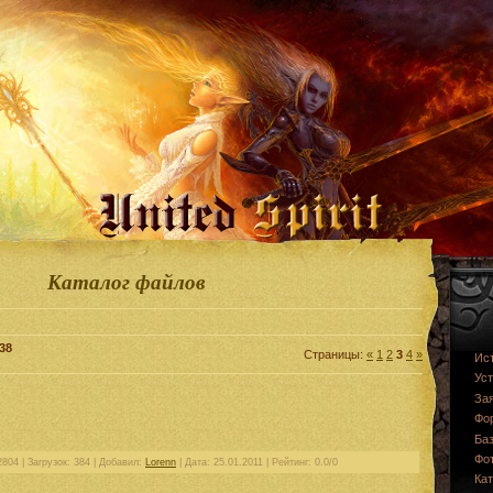
Каталог файлов
38
Страницы:
«
1
2
3
4
»
Ис
Уст
За
Фо
Баз
Фо
804 | Загрузок: 384 | Добавил:
Lorenn
| Дата:
25.01.2011
| Рейтинг: 0.0/0
Ка