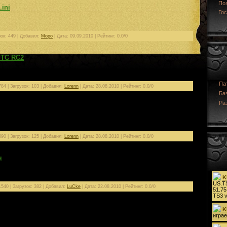
По
ini
Гос
зок: 449 | Добавил:
Mopo
| Дата:
09.09.2010
| Рейтинг: 0.0/0
 ТС RC2
Па
84 | Загрузок: 103 | Добавил:
Lorenn
| Дата:
28.08.2010
| Рейтинг: 0.0/0
Ба
Ра
90 | Загрузок: 125 | Добавил:
Lorenn
| Дата:
28.08.2010
| Рейтинг: 0.0/0
ч
т скилов и сокращенные команды
540 | Загрузок: 382 | Добавил:
LuCke
| Дата:
22.08.2010
| Рейтинг: 0.0/0
и изменять файлы клиента л2 с раширением .dat и .ini