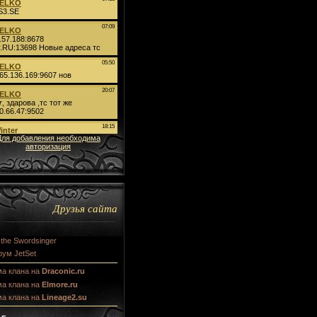
Для добавления необходима
авторизация
Друзья сайта
 the Swordsinger
ум JetSet
ма клана на
Draconic.ru
ма клана на
Elmore.ru
ма клана на
Lineage2.su