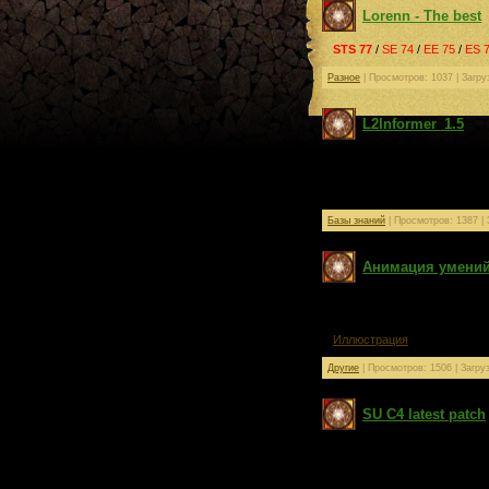
Lorenn - The best
STS 77
/
SE 74
/
EE 75
/
ES 
Разное
| Просмотров: 1037 | Загру
L2Informer_1.5
Одна из наиболее полных
себя на компьютере.
Базы знаний
| Просмотров: 1387 | 
Анимация умений 
Патч, меняющий эффекты н
баффов (гуаденс, ингвор, ре
речардж, УД и т.д.).
Иллюстрация
Другие
| Просмотров: 1506 | Загру
SU C4 latest patch
В патче есть русификация 
(информацию о типах наг
переносные ВХ (нет кроли
системных сообщений и аг