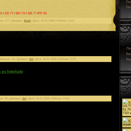
По
Гос
76
/
SD 77
/
BH 74
/
SM 77
/
PP 56
зок: 177 | Добавил:
Red©
| Дата:
30.01.2009
| Рейтинг: 4.0/2
 баз знаний по червертым хроникам, которую можно установить у
Па
Ба
Загрузок: 32 | Добавил:
Sol
| Дата:
25.01.2009
| Рейтинг: 5.0/1
Ра
из Interlude
а аналоги из более свежих хроник. Изменяется анимация некоторых
зист шок и т.д.), песен и танцев, а так же некоторых скилов (грейт хилл,
зок: 58 | Добавил:
Sol
| Дата:
23.01.2009
| Рейтинг: 0.0/0
(могут быть небольшие неточности), показан спойл\дроп с мобов, манор
рад теперь можно смотреть на семенах и на всходах), доступны
ков!), есть исчерпывающая информация по мобам, а так же раскраска
ро-мод.