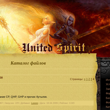
Каталог файлов
38
Страницы:
«
1
2
3
4
Ис
Уст
За
Фо
ние CP, QHP, GHP и прочих бутылок.
Баз
Фо
67 | Загрузок: 225 | Добавил:
Lorenn
| Дата:
18.04.2009
| Рейтинг: 0.0/0
Ка