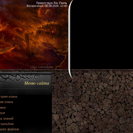
Приветствую Вас
Гость
Воскресенье, 09.08.2026, 12:45
Меню сайта
тория клана
ав клана
явки
рум
а знаний
тоальбом
талог файлов