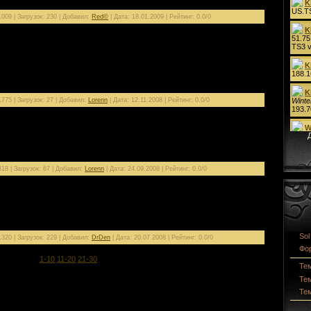
009 | Загрузок: 230 | Добавил:
Red©
| Дата:
18.01.2009
| Рейтинг: 0.0/0
кна.
775 | Загрузок: 27 | Добавил:
Lorenn
| Дата:
12.11.2008
| Рейтинг: 0.0/0
а нашем сервере Lineage2.su
18 | Загрузок: 67 | Добавил:
Lorenn
| Дата:
24.09.2008
| Рейтинг: 0.0/0
лее окна )
Sol
320 | Загрузок: 229 | Добавил:
DrDen
| Дата:
20.07.2008
| Рейтинг: 0.0/0
Фор
1-10
11-20
21-30
31-38
Те
Те
Те