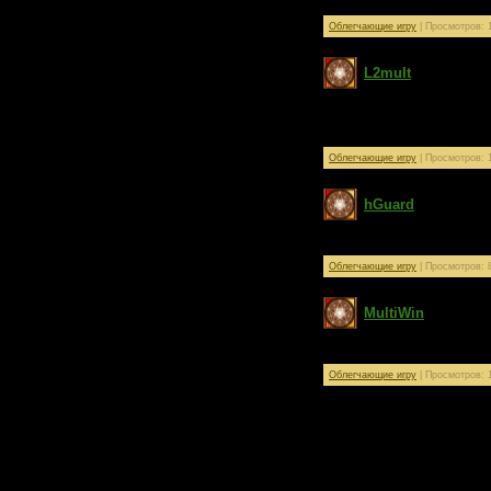
Облегчающие игру
| Просмотров: 1
L2mult
Для любителей играть в 2 о
Облегчающие игру
| Просмотров: 1
hGuard
Файл HGuard.dll для игры н
Облегчающие игру
| Просмотров: 8
MultiWin
Прога для задротов в 2 и бо
Облегчающие игру
| Просмотров: 1