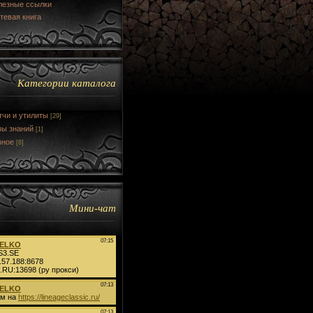
лезные ссылки
тевая книга
Категории каталога
тчи и утилиты
[29]
зы знаний
[1]
зное
[8]
Мини-чат