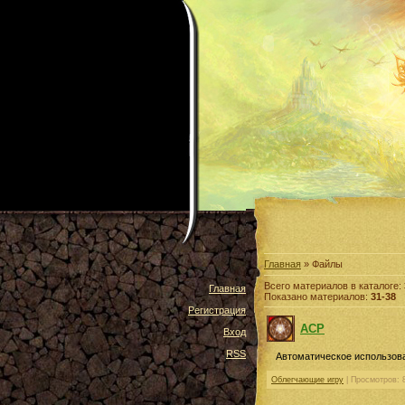
Главная
» Файлы
Всего материалов в каталоге:
Главная
Показано материалов:
31-38
Регистрация
ACP
Вход
RSS
Автоматическое использова
Облегчающие игру
| Просмотров: 8