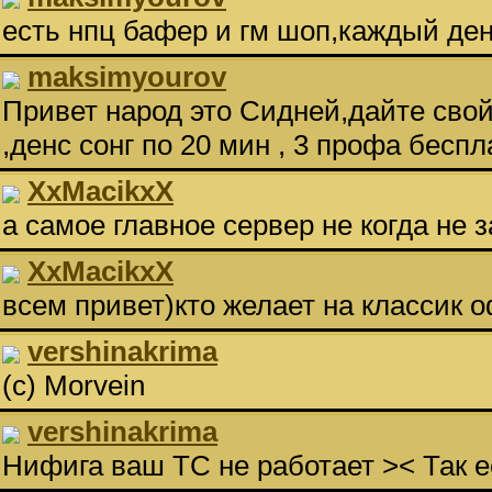
есть нпц бафер и гм шоп,каждый ден
maksimyourov
Привет народ это Сидней,дайте свой
,денс сонг по 20 мин , 3 профа беспл
XxMacikxX
а самое главное сервер не когда не 
XxMacikxX
всем привет)кто желает на классик 
vershinakrima
(с) Morvein
vershinakrima
Нифига ваш ТС не работает >< Так ес