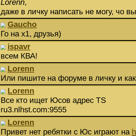
Lorenn
,
даже в личку написать не могу, чо вы
Gaucho
Го на х1, друзья)
ispavr
всем КВА!
Lorenn
Или пишите на форуме в личку и как
Lorenn
Все кто ищет Юсов адрес TS
ru3.nlhst.com:9555
Lorenn
Привет нет ребятки с Юс играют на
h