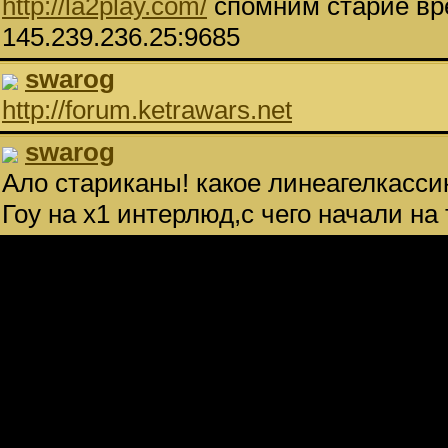
http://la2play.com/
спомним старие вре
145.239.236.25:9685
swarog
http://forum.ketrawars.net
swarog
Ало стариканы! какое линеагелкасси
Гоу на х1 интерлюд,с чего начали на