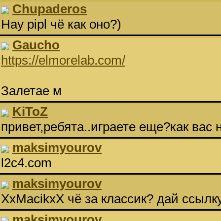
Chupaderos
Hay pipl чё как оно?)
Gaucho
https://elmorelab.com/
Залетае м
KiToZ
привет,ребята..играете еще?как вас 
maksimyourov
l2c4.com
maksimyourov
XxMacikxX чё за классик? дай ссылк
maksimyourov