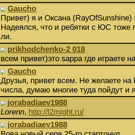
Gaucho
Привет) я и Оксана (RayOfSunshine) на
Надеялся, что и ребятки с ЮС тоже п
ли.
prikhodchenko-2 018
всем привет)это sappa где играете н
Gaucho
Друзья, привет всем. Не желаете на l
числа, думаю многие туда пойдут и 
jorabadiaev1988
Lorenn
,
http://l2might.ru/
jorabadiaev1988
Вова новый серв 25-го стартонул