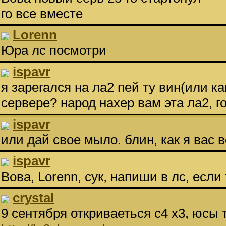
го все вместе
Lorenn
Юра лс посмотри
ispavr
я зарегался на ла2 пей ту вин(или ка
сервере? народ нахер вам эта ла2, го
ispavr
или дай свое мыло. блин, как я вас 
ispavr
Вова, Lorenn, сук, напиши в лс, если
crystal
9 сентября откриваеться с4 х3, юсы 