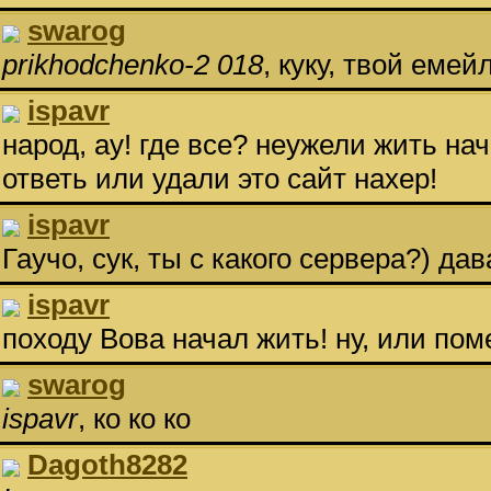
swarog
prikhodchenko-2 018
, куку, твой еме
ispavr
народ, ау! где все? неужели жить нача
ответь или удали это сайт нахер!
ispavr
Гаучо, сук, ты с какого сервера?) да
ispavr
походу Вова начал жить! ну, или пом
swarog
ispavr
, ко ко ко
Dagoth8282