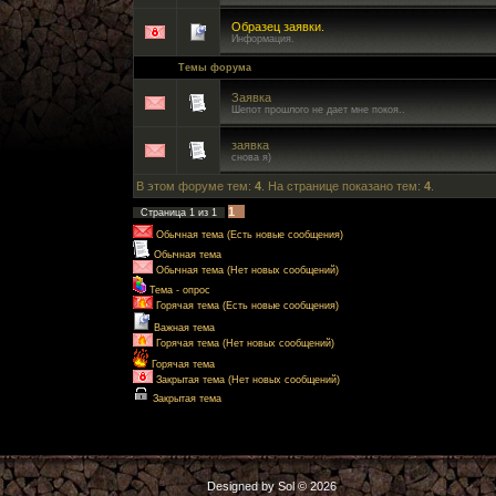
Образец заявки.
Информация.
Темы форума
Заявка
Шепот прошлого не дает мне покоя..
заявка
снова я)
В этом форуме тем:
4
. На странице показано тем:
4
.
1
Страница
1
из
1
Обычная тема (Есть новые сообщения)
Обычная тема
Обычная тема (Нет новых сообщений)
Тема - опрос
Горячая тема (Есть новые сообщения)
Важная тема
Горячая тема (Нет новых сообщений)
Горячая тема
Закрытая тема (Нет новых сообщений)
Закрытая тема
Designed by Sol © 2026