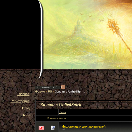
1
Страница
1
из
1
Форум
»
US
»
Заявки в UnitedSpirit
Главная
Регистрация
Заявки в UnitedSpirit
Вход
Тема
RSS
Важные темы
Информация для заявителей
***