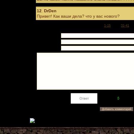
12
.
DrDen
Привет! Как ваши дела? что у вас нового?
1-15
16-30
31-41
Имя *:
Email *:
WWW:
Код *: