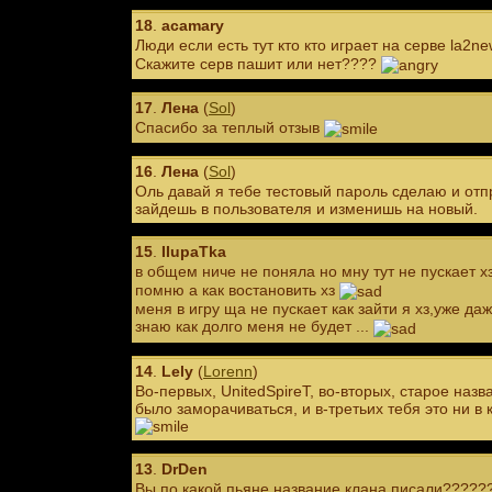
18
.
acamary
Люди если есть тут кто кто играет на серве la2
Скажите серв пашит или нет????
17
.
Лена
(
Sol
)
Спасибо за теплый отзыв
16
.
Лена
(
Sol
)
Оль давай я тебе тестовый пароль сделаю и отпр
зайдешь в пользователя и изменишь на новый.
15
.
IIupaTka
в общем ниче не поняла но мну тут не пускает 
помню а как востановить хз
меня в игру ща не пускает как зайти я хз,уже даж
знаю как долго меня не будет ...
14
.
Lely
(
Lorenn
)
Во-первых, UnitedSpireT, во-вторых, старое назв
было заморачиваться, и в-третьих тебя это ни в 
13
.
DrDen
Вы по какой пьяне название клана писали???????