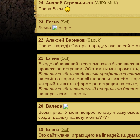
24
.
Андрей Стрельников
(
AJIXuMuK
)
Прива Всем
23
.
Елена
(
Sol
)
Ломка
22
.
Алексей Баринов
(
6apuk
)
Привет народ)) Смотрю народу у вас на сайте мн
21
.
Елена
(
Sol
)
В ходе обновлений в системе юкоз были внесен
процесс регистрации. Об этом ты мог прочитать
Если ты создал глобальный профиль в систем
на сайт по парам: e-mail+пароль и никнейм+паро
который ты ввел в форме регистрации на сайте, 
Если ты создал локальный профиль на данном
по паре: логин+пароль.
20
.
Валера
Всем прива! У меня вопрос:почему я вожу емейл
создат ьзаявку на вступление????
19
.
Елена
(
Sol
)
Это сайт клана, играющего на lineage2.su, думаю