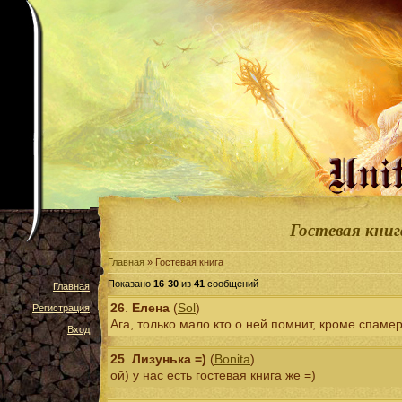
Гостевая книг
Главная
» Гостевая книга
Показано
16
-
30
из
41
сообщений
Главная
26
.
Елена
(
Sol
)
Регистрация
Ага, только мало кто о ней помнит, кроме спамер
Вход
25
.
Лизунька =)
(
Bonita
)
ой) у нас есть гостевая книга же =)