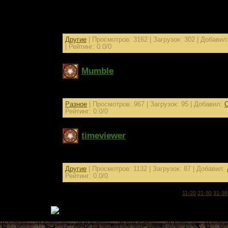
Отображение Текстур брони на войнах (робы) и 
Interlude и выше.
Автор патча - Cayman, в интернет выложен Orig
Другие
| Просмотров: 3162 | Загрузок: 302 | Добавил
| Рейтинг: 0.0/0
Mumble
Аналог тс для общения с нашими соали ТиЛ
Разное
| Просмотров: 967 | Загрузок: 95 | Добавил:
C
Рейтинг: 0.0/0
timeviewer
43
Другие
| Просмотров: 1132 | Загрузок: 87 | Добавил:
Рейтинг: 0.0/0
1-10
11-20
21-30
31-38