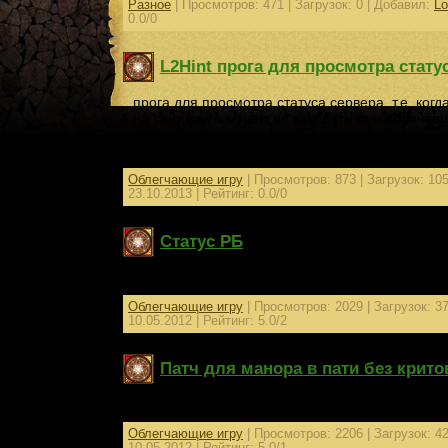
Разное
| Просмотров: 471 | Загрузок: 0 | Добавил:
Lo
0.0/0
L2Hint прога для просмотра стату
прога для просмотра статуса сервера, т.е. когд
на сайт или в клиент не заходить зря, включаеш
серв апнется.
С настройками под драконик)
Облегчающие игру
| Просмотров: 873 | Загрузок: 10
23.10.2013
| Рейтинг: 0.0/0
Статус РБ
Программа, для просмотра статуса РБ.
Облегчающие игру
| Просмотров: 2029 | Загрузок: 3
10.05.2012
| Рейтинг: 5.0/2
Патч для манора в пати без крито
Патч для манора в пати без критов. (Раскрашен
Облегчающие игру
| Просмотров: 2206 | Загрузок: 4
10.05.2012
| Рейтинг: 5.0/1