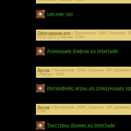
систем чат
систем чат (для ROMA)
Облегчающие игру
| Просмотров: 1049 | Загрузок: 1
23.02.2012
| Рейтинг: 0.0/0
Анимация бафов из Interlude
Патч заменяющий анимацию бафов
Другие
| Просмотров: 2140 | Загрузок: 265 | Добавил
| Рейтинг: 0.0/0
Интерфейс игры из следующих х
Файлик, который меняет интерфейс игры на б
Другие
| Просмотров: 2188 | Загрузок: 329 | Добавил
0.0/0
Текстуры брони из Interlude